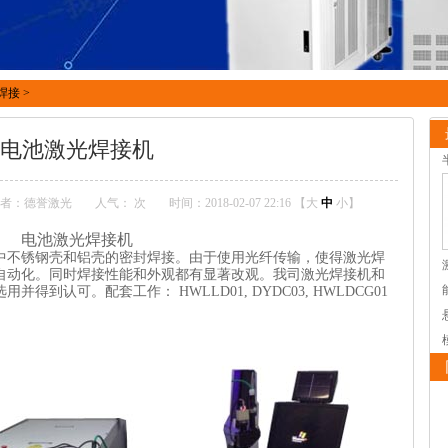
焊接
>
电池激光焊接机
者：德誉激光
人气：
次
时间：2018-02-07 22:16 【
大
中
小
】
电池激光焊接机
中不锈钢壳和铝壳的密封焊接。由于使用光纤传输，使得激光焊
自动化。同时焊接性能和外观都有显著改观。我司激光焊接机和
到认可。配套工作： HWLLD01, DYDC03, HWLDCG01