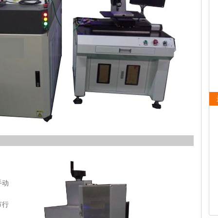
手动
节行